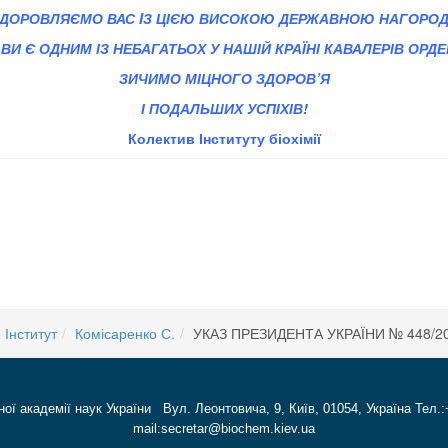
ДОРОВЛЯЄМО ВАС
I
З ЦІЄЮ ВИСОКОЮ ДЕРЖАВНОЮ НАГОРО
 Є ОДНИМ ІЗ НЕБАГАТЬОХ У НАШІЙ КРАЇНІ КАВАЛЕРІВ ОРДЕН
ЗИЧИМО МІЦНОГО ЗДОРОВ
’
Я
І ПОДАЛЬШИХ УСПІХІВ!
Колектив Інституту біохімії
гічна діяльність
 Інститут
Комісаренко С.
УКАЗ ПРЕЗИДЕНТА УКРАЇНИ № 448/2
ної академії наук України Вул. Леонтовича, 9, Київ, 01054, Україна Тел.:
mail:secretar@biochem.kiev.ua