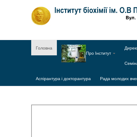
Головна
Дирек
Про Інститут
Семі
Аспірантура і докторантура
Рада молодих вче