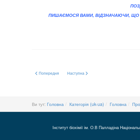
ПОЗ
ПИШАЄМОСЯ ВАМИ, ВІДЗНАЧАЮЧИ, ЩО ВИ
Попередня стаття: Наукова, науково-організаційна і педаго
Наступна стаття: Дійти до зерня суті
Попередня
Наступна
Ви тут:
Головна
Категорія (uk-ua)
Головна
Про
Інститут біохімії ім. О.В Палладіна Національ