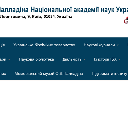
Об
ція
Українське біохімічне товариство
Наукові журнали
нари
Наукова бібліотека
Діяльність
Із історії ІБХ
них
Меморіальний музей О.В.Палладіна
Підтримати інститу