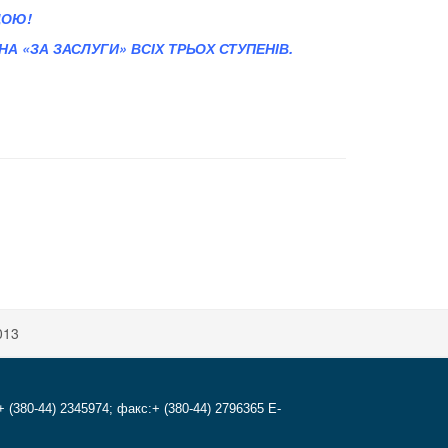
ДОЮ!
А «ЗА ЗАСЛУГИ» ВСІХ ТРЬОХ СТУПЕНІВ.
013
+ (380-44) 2345974; факс:+ (380-44) 2796365 E-