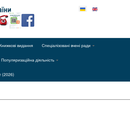
еріть свою мову
Книжкові видання
Спеціалізовані вчені ради
Популяризаційна діяльність
т (2026)