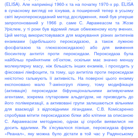
(ELISA). Але наприкінці 1960-х та на початку 1970-х рр. ELISA
в сучасному вигляді не існував, а поширений тепер в усьому
світі імунопероксидазний метод дослідження, який був уперше
запропонований у 1966 р. саме С. Аврамеасом та Жозе
Урієлем, у ті роки був відомий лише обмеженому колу вчених.
Цей метод використовувався для маркування різних антигенів
ензимами (здебільшого пероксидазою, а також лужною
фосфатазою та глюкозооксидазою) або для вивчення
біосинтезу антитіл проти пероксидази. Пероксидаза була
найбільш прийнятним об’єктом, оскільки має значно меншу
молекулярну масу, ніж більшість інших ензимів, і проходить у
фіксовані лімфоцити, та тому, що антитіла проти пероксидази
неістотно гальмують її активність. На поверхні цього ензиму
експоновано мало ?-аміногруп лізину, тому модифікація
(активація) пероксидази біфункціональними активуючими
агентами, зокрема глутаровим альдегідом, не призводить до
його полімеризації, а активовані групи залишаються вільними
для взаємодії з відповідними лігандами. С.В. Комісаренко
спробував мітити пероксидазою білки або клітини за описаною
С. Аврамеасом методикою, однак ці спроби виявилися не
досить вдалими. Як з’ясувалося пізніше, пероксидаза фірми
«Реанал», яку можна було дістати в той час у Радянському