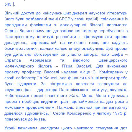
543.].
Вільний доступ до найсучасніших джерел наукової літератури
(чого були позбавлені вчені СРСР у своїй країні), спілкування із
провідними фахівцями з молекулярної біології допомогло
Сергію Васильовичу ще до закінчення терміну перебування в
Пастерівському інституті розробити і сформулювати проект
досліджень, спрямований на вивчення генів, що кодують
біосинтез легких і важких ланцюгів імуноглобулінів. Цей проект
був детально обговорений за участю автора, його шефа –
Стратіса Аврамеаса та відомого швейцарського
молекулярного біолога – П’єра Вассалі. Для виконання
проекту професор Вассалі надавав місце С. Комісаренку у
своїй лабораторії в Женеві, але фінанси на інші витрати треба
було відшукати. За підтримкою довелося звернутися до
«супершефа» – директора Пастерівського інституту, лауреата
Нобелівської премії славетного Жака Моно. Моно підтримав
проект і пообіцяв виділити грант щонайменше на два роки з
можливим продовженням. На жаль, з певних причин від гранту
довелося відмовитись, і Сергій Комісаренко у лютому 1975 р.
повернувся до Києва.
Украй важливим наслідком цього наукового стажування для