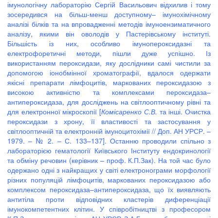
імунологічну лабораторію Сергій Васильович відхилив і тому
зосередився на більш-менш доступному– імунохімічному
аналізі білків та на впровадженні методів імуноензиматичного
аналізу, якими він оволодів у Пастерівському інституті.
Більшість із них, особливо імунопероксидазні та
електрофоретичні методи, пішли дуже успішно. Із
використанням пероксидази, яку дослідники самі чистили за
допомогою іонобмінної хроматографії, вдалося одержати
якісні препарати лімфоцитів, маркованих пероксидазою з
високою активністю та комплексами пероксидаза–
антипероксидаза, для досліджень на світлооптичному рівні та
для електронної мікроскопії [
Комісаренко С.В.
та інші. Очистка
пероксидази з хрону, її властивості та застосування у
світлооптичній та електронній імуноцитохімії // Доп. АН УРСР. –
1979. – № 2. – С. 133–137]. Останню проводили спільно з
лабораторією гематології Київського Інституту ендокринології
та обміну речовин (керівник – проф. К.П.Зак). На той час було
одержано одні з найкращих у світі електронограми морфології
різних популяцій лімфоцитів, маркованих пероксидазою або
комплексом пероксидаза–антипероксидаза, що їх виявляють
антитіла проти відповідних кластерів диференціації
імунокомпетентних клітин. У співробітництві з професором