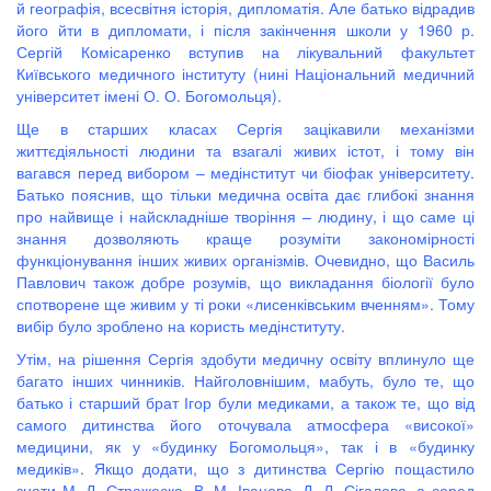
й географія, всесвітня історія, дипломатія. Але батько відрадив
його йти в дипломати, і після закінчення школи у 1960 р.
Сергій Комісаренко вступив на лікувальний факультет
Київського медичного інституту (нині Національний медичний
університет імені О. О. Богомольця).
Ще в старших класах Сергія зацікавили механізми
життєдіяльності людини та взагалі живих істот, і тому він
вагався перед вибором – медінститут чи біофак університету.
Батько пояснив, що тільки медична освіта дає глибокі знання
про найвище і найскладніше творіння – людину, і що саме ці
знання дозволяють краще розуміти закономірності
функціонування інших живих організмів. Очевидно, що Василь
Павлович також добре розумів, що викладання біології було
спотворене ще живим у ті роки «лисенківським вченням». Тому
вибір було зроблено на користь медінституту.
Утім, на рішення Сергія здобути медичну освіту вплинуло ще
багато інших чинників. Найголовнішим, мабуть, було те, що
батько і старший брат Ігор були медиками, а також те, що від
самого дитинства його оточувала атмосфера «високої»
медицини, як у «будинку Богомольця», так і в «будинку
медиків». Якщо додати, що з дитинства Сергію пощастило
знати М. Д. Стражеска, В. М. Іванова, Д. Л. Сігалова, а серед