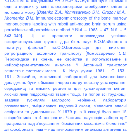
К.П.Заком та академіком АН УРСР З.А.Бутенко були отримані
одні з перших у світі електронограми стовбурових клітин з
кісткового мозку [
Butenko
Z
.
A
.,
Komissarenko
S
.
V
.,
Gruzov
M
.
A
.,
Khomenko
B
.
M
.
Immunoelectronmicroscopy of the bone marrow
mononuclears labeling with rabbit anti-mouse brain serum using
peroxidase-anti-peroxidase method // Blut. – 1983. – 47, N 6. – P.
343–349]. Ці ж препарати пероксидази успішно
використовувалися групою д-ра біол. наук В.О.Майського з
Інституту фізіології ім.О.О.Богомольця для вивчення
ретроградного аксонного транспорту [
Комиссаренко С.В.
Пероксидаза из хрена, ее свойства и использование в
нейроферментативном анализе // Аксонный транспорт
веществ в системах мозга. – К.: Наук. думка, 1981. – С. 153–
161]. Звичайно, можливості лабораторії для імунологічних
досліджень були обмежені через гостру нестачу устаткування,
середовищ та якісних реагентів для культивування клітин,
якісних ліній піддослідних тварин тощо. Та попри всі труднощі,
завдяки зусиллям молодого керівника лабораторія
розвивалася, зміцнювався кадровий склад, з’явилися власні
аспіранти та дипломники. У 1979 р. в її складі було вже 15
співробітників та 4 аспіранти. Частина науковців лабораторії
працювала над з’ясуванням біохімічних механізмів біологічної
дії фосфонатів, інші – над імунохімічним аналізом антигенів та