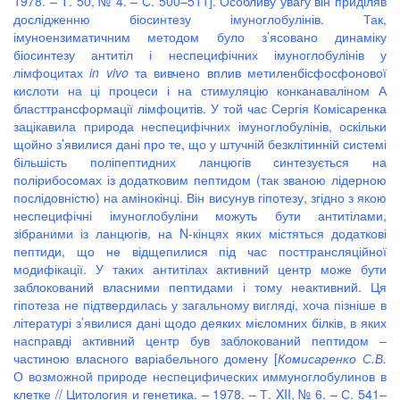
1978. – Т. 50, № 4. – С. 500–511]. Особливу увагу він приділяв
дослідженню біосинтезу імуноглобулінів. Так,
імуноензиматичним методом було з’ясовано динаміку
біосинтезу антитіл і неспецифічних імуноглобулінів у
лімфоцитах
in vivo
та вивчено вплив метиленбісфосфонової
кислоти на ці процеси і на стимуляцію конканаваліном А
бласттрансформації лімфоцитів. У той час Сергія Комісаренка
зацікавила природа неспецифічних імуноглобулінів, оскільки
щойно з’явилися дані про те, що у штучній безклітинній системі
більшість поліпептидних ланцюгів синтезується на
полірибосомах із додатковим пептидом (так званою лідерною
послідовністю) на амінокінці. Він висунув гіпотезу, згідно з якою
неспецифічні імуноглобуліни можуть бути антитілами,
зібраними із ланцюгів, на N-кінцях яких містяться додаткові
пептиди, що не відщепилися під час посттрансляційної
модифікації. У таких антитілах активний центр може бути
заблокований власними пептидами і тому неактивний. Ця
гіпотеза не підтвердилась у загальному вигляді, хоча пізніше в
літературі з’явилися дані щодо деяких мієломних білків, в яких
насправді активний центр був заблокований пептидом –
частиною власного варіабельного домену [
Комисаренко С.В.
О возможной природе неспецифических иммуноглобулинов в
клетке // Цитология и генетика. – 1978. – Т. XII, № 6. – С. 541–