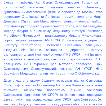
Зюков – інфекціоніст; Євген Олександрович Татаринов –
патофізіолог; всесвітньо відомий онколог Олександр
Дмитрович Тимофєєвський (пізніше переїхав до Москви, став
лауреатом Сталінської та Ленінської премій); гематолог Надія
Дмитрівна Юдіна; Іван Миколайович Іщенко – генерал-майор,
головний хірург одного з українських фронтів, а потім завідувач
кафедр хірургії в Київському медичному інституті; Всеволод
Матвійович Янковський – реаніматолог; Микола Миколайович
Горєв, згодом академік АМН СРСР, засновник і директор
Інституту геронтології; Ростислав Євгенович Кавецький,
академік АН України, засновник і директор Інституту
експериментальної і клінічної онкології МЗ УРСР (нині Інститут
експериментальної патології, онкології і радіобіології ім. Р. Є.
Кавецького НАН України); реаніматолог, професор Юрій
Олександрович Спасокукоцький; чл.-кор. АН УРСР Ніна
Борисівна Медведєва та інші учні і соратники О.О.Богомольця.
Досить часто в цьому будинку гостювали піаніст Святослав
Ріхтер, офтальмолог Володимир Петрович Філатов, математик
Михайло Олексійович Лаврентьєв (пізніше засновник
Сибірського відділення АН СРСР) та багато інших провідних
діячів науки і мистецтва колишнього СРСР, зарубіжні гості. Усі
мешканці будинку були між собою у дружніх або приятельських