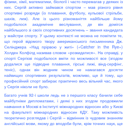
фізики, хімії, математики, біології і часто перемагав у деяких із
них. Сергій активно займався спортом – мав різного рівня
спортивні розряди (із плавання, футболу, кульової стрільби,
шахів, лиж). Але із цього різноманіття найбільше йому
подобалося академічне веслування, де він домігся
найбільшого зі своїх спортивних досягнень – звання кандидата
у майстри спорту. У цьому контексті не можна не помітити те,
що герой відомого твору американського письменника Дж.
Селінджера «Над прірвою у житі» («Catcher in the Rye»)
Холден Колфілд називав словом «розкидатися». На справді, у
спорті Сергієві подобалося вміти по можливості все (згодом
додалися ще підводне плавання, гірські лижі, вінд-серфінг,
теніс), однак він жодним чином не намагався досягти
найвищих спортивних результатів, можливо, ще й тому, що
професійний спорт забирає практично весь вільний час, якого
у Сергія ніколи не було.
Багато учнів 92-ї школи ледь не з першого класу бачили себе
майбутніми дипломатами, і деякі з них згодом продовжили
навчання в Москві в Інституті міжнародних відносин або у Києві
на факультеті міжнародних відносин КДУ. Таку можливість
теоретично розглядав і Сергій – відмінник із чудовим знанням
англійської мови, якому до вподоби були, крім точних наук, ще