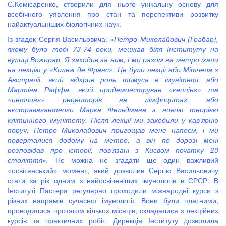
С.Комісаренко, створили для нього унікальну основу для
всебічного уявлення про стан та перспективи розвитку
найактуальніших біологічних наук.
Із згадок Сергія Васильовича: «
Петро Миколайович (Грабар),
якому було тоді 73-74 роки, мешкав біля Інституту на
вулиці Вожирар. Я заходив за ним, і ми разом на метро їхали
на лекцію у «Колеж де Франс». Це були лекції або Мітчела з
Австралії, який відкрив роль тимуса в імунітеті, або
Мартіна Раффа, який продемонстрував «кеппінг» та
«петчинг» рецепторів на лімфоцитах, або
екстравагантного Марка Фельдмана з новою теорією
клітинного імунітету. Після лекції ми заходили у кав’ярню
поруч; Петро Миколайович пригощав мене напоєм, і ми
поверталися додому на метро, а він по дорозі мені
розповідав про історії, пов’язані з Києвом початку 20
століття».
Не можна не згадати ще один важливий
«освітянський» момент, який дозволив Сергію Васильовичу
стати за рік одним з найосвіченіших імунологів в СРСР. В
Інституті Пастера регулярно проходили міжнародні курси з
різних напрямів сучасної імунології. Вони були платними,
проводилися протягом кількох місяців, складалися з лекційних
курсів та практичних робіт. Дирекція Інституту дозволила