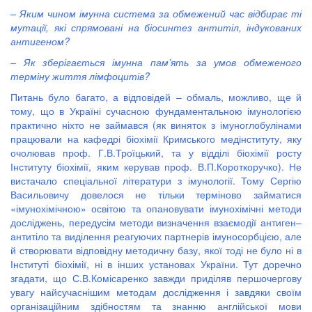
– Яким чином імунна система за обмежений час відбирає ті
мутації, які спрямовані на біосинтез антитіл, індукованих
антигеном?
– Як зберігається імунна пам’ять за умов обмеженого
терміну життя лімфоцитів?
Питань було багато, а відповідей – обмаль, можливо, ще й
тому, що в Україні сучасною фундаментальною імунологією
практично ніхто не займався (як виняток з імуноглобулінами
працювали на кафедрі біохімії Кримського медінституту, яку
очолював проф. Г.В.Троїцький, та у відділі біохімії росту
Інституту біохімії, яким керував проф. В.П.Короткоручко). Не
вистачало спеціальної літератури з імунології. Тому Сергію
Васильовичу довелося не тільки терміново займатися
«імунохімічною» освітою та опановувати імунохімічні методи
досліджень, передусім методи визначення взаємодії антиген–
антитіло та виділення реагуючих партнерів імуносорбцією, але
й створювати відповідну методичну базу, якої тоді не було ні в
Інституті біохімії, ні в інших установах України. Тут доречно
згадати, що С.В.Комісаренко завжди приділяв першочергову
увагу найсучаснішим методам дослідження і завдяки своїм
організаційним здібностям та знанню англійської мови