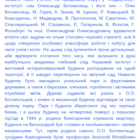
інституті: сам Олександр Богомолець і його син – Олег
Богомолець, М. Горєв, А. Зюков, М. Іщенко, Р. Кавецький, В.
Комісаренко, Н. Медведєва, В. Протопопов, М. Сиротинін, Ю.
Спасокукоцький, М. Стражеско, Є. Татаринов, В. Філатов, Г.
Фольборт та інші. Олександрові Олександровичу вдавалося
втілити свої задуми не тільки стосовно наукової стратегії, але й
щодо створення особливої атмосфери роботи і побуту для
своїх учнів і колег. На цьому слід зупинитися трохи детальніше,
аби відтворити оточення того часу, яке залишило в душі
майбутнього академіка глибокий слід. Науковий інститут і
житловий чотириповерховий будинок розташували на одній
території, й її швидко перетворили на квітучий сад. Навколо
будинку було закладено унікальний парк із фруктовими
деревами, а також з березами, кленами, горобиною і великими
клумбами квітів. Дерева саджали всі разом з О.О.
Богомольцем, і кожен із мешканців будинку відповідав за свою
ділянку парку. Парк і будинок збереглися під час окупації
Києва, і в цьому будинку на четвертому поверсі у першому
під’їзді в 1944 р. родина Комісаренків отримала квартиру.
Будинок на Виноградній був «славен и необыкновенен» своїми
мешканцями. Тут, окрім родини самого О.О. Богомольця,
сусідами Комісаренків були: професори Анатолій Матвійович