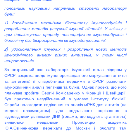
Головними науковими напрямами створеної лабораторії
були:
1) дослідження механізмів біосинтезу імуноглобулінів і
розроблення методів регуляції імунної відповіді. У зв’язку з
цим досліджували природу неспецифічних імуноглобулінів і
біологічну дію бісфосфонатів як імунодепресантів;
2) удосконалення існуючих і розроблення нових методів
імунохімічного аналізу різних антигенів, у тому числі
нейротоксинів.
За нетривалий час лабораторія імунохімії стала лідером у
СРСР, зокрема щодо імунопероксидазного маркування антитіл
та антигенів; її співробітники першими в СРСР розпочали
імунохімічний аналіз пептидів та білків. Однак проект, що його
планував зробити Сергій Комісаренко у Франції і Швейцарії,
був практично нездійсненний в умовах Інституту біохімії.
Спроби налагодити виділення та аналіз мРНК для антитіл (на
моделі плазмацитом) для подальшого порівняння з
відповідними ділянками ДНК (генами, що кодують ці антитіла)
виявилися невдалими. Пропозицію академіка
Ю.А.Овчинникова переїхати до Москви і очолити там