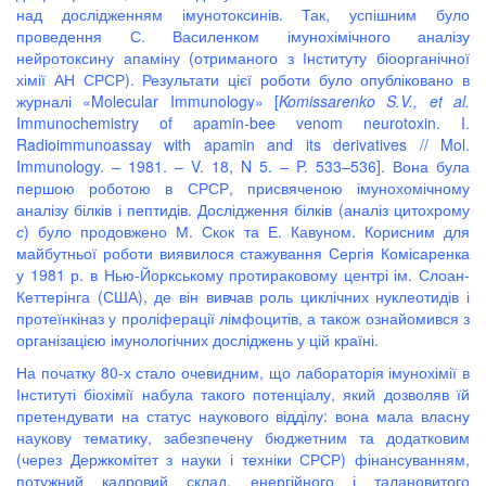
над дослідженням імунотоксинів. Так, успішним було
проведення С. Василенком імунохімічного аналізу
нейротоксину апаміну (отриманого з Інституту біоорганічної
хімії АН СРСР). Результати цієї роботи було опубліковано в
журналі «Molecular Immunology» [
Komissarenko
S
.
V
.,
et
al
.
Immunochemistry of apamin-bee venom neurotoxin. I.
Radioimmunoassay with apamin and its derivatives // Mol.
Immunology. – 1981. – V. 18, N 5. – P. 533–536]. Вона була
першою роботою в СРСР, присвяченою імунохомічному
аналізу білків і пептидів. Дослідження білків (аналіз цитохрому
с
) було продовжено М. Скок та Е. Кавуном. Корисним для
майбутньої роботи виявилося стажування Сергія Комісаренка
у 1981 р. в Нью-Йоркському протираковому центрі ім. Слоан-
Кеттерінга (США), де він вивчав роль циклічних нуклеотидів і
протеїнкіназ у проліферації лімфоцитів, а також ознайомився з
організацією імунологічних досліджень у цій країні.
На початку 80-х стало очевидним, що лабораторія імунохімії в
Інституті біохімії набула такого потенціалу, який дозволяв їй
претендувати на статус наукового відділу: вона мала власну
наукову тематику, забезпечену бюджетним та додатковим
(через Держкомітет з науки і техніки СРСР) фінансуванням,
потужний кадровий склад, енергійного і талановитого