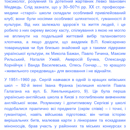
токсиколог, розумний та дотепний жартівник Левко Іванович
Медведь. Слід зазнати, що у 30–50?ті рр. XX ст. професори-
медики «старої» школи складали особливий привілейований
клуб; вони були носіями особливої шляхетності, гуманності й
культури. Від них залежало здоров’я та життя людей, і це
робило з них окрему високу касту, спілкування з якою не могло
не вплинути на подальший життєвий вибір талановитого
хлопчика, а якщо додати, що академік В.П. Комісаренко
товаришував чи був близько знайомий ще з такими лідерами
української культури, як Микола Бажан, Павло Тичина, Максим
Рильський, Наталія Ужвій, Амвросій Бучма, Олександр
Корнійчук і Ванда Василевська, Олесь Гончар..., то кращого
«живильного середовища» для виховання і не віднайти.
У 1951–1960 рр. Сергій навчався в одній із кращих київських
шкіл – 92-й імені Івана Франка (колишня колегія Павла
Галагана на вул. Б. Хмельницького, 9). Це була перша
українсько-англійська школа в Києві з поглибленим вивченням
англійської мови. Розумному і допитливому Сергієві у школі
подобалися практично всі предмети (окрім співів) – і точні, і
гуманітарні, навіть військова підготовка: він читав історію
вирішальних битв, малював карти з лінкорами та ескадрами
міноносців, брав участь у районних та міських конкурсах з