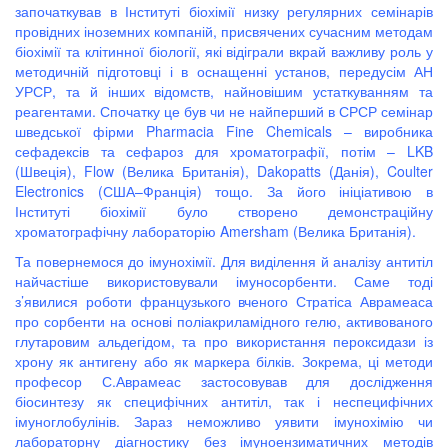
започаткував в Інституті біохімії низку регулярних семінарів
провідних іноземних компаній, присвячених сучасним методам
біохімії та клітинної біології, які відіграли вкрай важливу роль у
методичній підготовці і в оснащенні установ, передусім АН
УРСР, та й інших відомств, найновішим устаткуванням та
реагентами. Спочатку це був чи не найперший в СРСР семінар
шведської фірми Pharmacia Fine Chemicals – виробника
сефадексів та сефароз для хроматографії, потім – LKB
(Швеція), Flow (Велика Британія), Dakopatts (Данія), Coulter
Electronics (США–Франція) тощо. За його ініціативою в
Інституті біохімії було створено демонстраційну
хроматографічну лабораторію Amersham (Велика Британія).
Та повернемося до імунохімії. Для виділення й аналізу антитіл
найчастіше використовували імуносорбенти. Саме тоді
з’явилися роботи французького вченого Стратіса Аврамеаса
про сорбенти на основі поліакриламідного гелю, активованого
глутаровим альдегідом, та про використання пероксидази із
хрону як антигену або як маркера білків. Зокрема, ці методи
професор С.Аврамеас застосовував для дослідження
біосинтезу як специфічних антитіл, так і неспецифічних
імуноглобулінів. Зараз неможливо уявити імунохімію чи
лабораторну діагностику без імуноензиматичних методів