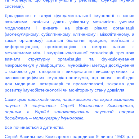
системи).
Дослідження в галузі фундаментальної імунології є конче
важливими, оскільки дають унікальну можливість ученим
моделювати і вивчати на різних рівнях організації
(молекулярному, субклітинному, клітинному і міжклітинному, а
також органному) загальні біологічні процеси, пов’язані з
диференціацією, проліферацією та смертю клітин, з
механізмами між- і внутрішньоклітинної сигналізації, зрештою
вивчати структурну організацію та функціонування
макромолекул у лімфоцитах. Імунохімічні методи дослідження
є основою для створення і використання високочутливих та
високоспецифічних імунодіагностикумів, що конче необхідні
для медицини, ветеринарії та промисловості, зокрема для
розвитку імунобіотехнологій чи моніторингу стану довкілля.
Саме цією найскладнішою, найцікавішою та вкрай важливою
наукою й зацікавився Сергій Васильович Комісаренко,
першим в Україні започаткувавши науковий напрям
досліджень – молекулярну імунологію.
Все починається з дитинства
Сергій Васильович Комісаренко народився 9 липня 1943 р. в