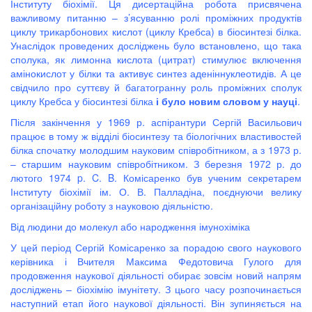
Інституту біохімії. Ця дисертаційна робота присвячена
важливому питанню – з’ясуванню ролі проміжних продуктів
циклу трикарбонових кислот (циклу Кребса) в біосинтезі білка.
Унаслідок проведених досліджень було встановлено, що така
сполука, як лимонна кислота (цитрат) стимулює включення
амінокислот у білки та активує синтез аденіннуклеотидів. А це
свідчило про суттєву й багатогранну роль проміжних сполук
циклу Кребса у біосинтезі білка
і було новим словом у науці
.
Після закінчення у 1969 р. аспірантури Сергій Васильович
працює в тому ж відділі біосинтезу та біологічних властивостей
білка спочатку молодшим науковим співробітником, а з 1973 р.
– старшим науковим співробітником. З березня 1972 р. до
лютого 1974 p. C. B. Комісаренко був ученим секретарем
Інституту біохімії ім. О. В. Палладіна, поєднуючи велику
організаційну роботу з науковою діяльністю.
Від людини до молекул або народження імунохіміка
У цей період Сергій Комісаренко за порадою свого наукового
керівника і Вчителя Максима Федотовича Гулого для
продовження наукової діяльності обирає зовсім новий напрям
досліджень – біохімію імунітету. З цього часу розпочинається
наступний етап його наукової діяльності. Він зупиняється на