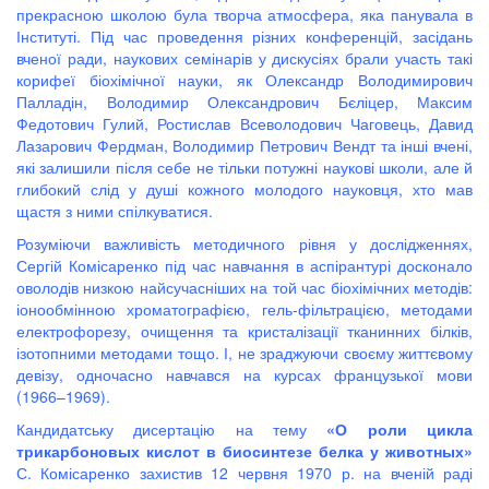
прекрасною школою була творча атмосфера, яка панувала в
Інституті. Під час проведення різних конференцій, засідань
вченої ради, наукових семінарів у дискусіях брали участь такі
корифеї біохімічної науки, як Олександр Володимирович
Палладін, Володимир Олександрович Бєліцер, Максим
Федотович Гулий, Ростислав Всеволодович Чаговець, Давид
Лазарович Фердман, Володимир Петрович Вендт та інші вчені,
які залишили після себе не тільки потужні наукові школи, але й
глибокий слід у душі кожного молодого науковця, хто мав
щастя з ними спілкуватися.
Розуміючи важливість методичного рівня у дослідженнях,
Сергій Комісаренко під час навчання в аспірантурі досконало
оволодів низкою найсучасніших на той час біохімічних методів:
іонообмінною хроматографією, гель-фільтрацією, методами
електрофорезу, очищення та кристалізації тканинних білків,
ізотопними методами тощо. І, не зраджуючи своєму життєвому
девізу, одночасно навчався на курсах французької мови
(1966–1969).
Кандидатську дисертацію на тему
«О роли цикла
трикарбоновых кислот в биосинтезе белка у животных»
С. Комісаренко захистив 12 червня 1970 р. на вченій раді