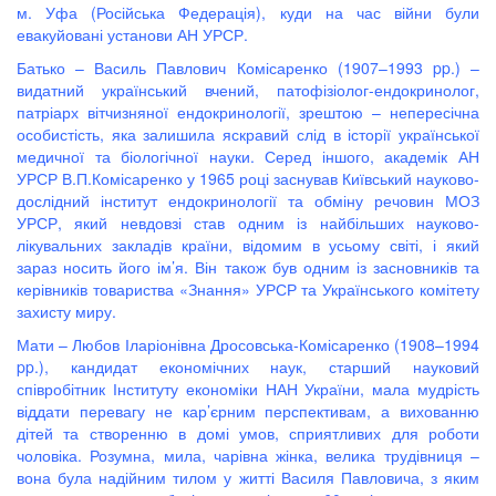
м. Уфа (Російська Федерація), куди на час війни були
евакуйовані установи АН УРСР.
Батько – Василь Павлович Комісаренко (1907–1993 pp.) –
видатний український вчений, патофізіолог-ендокринолог,
патріарх вітчизняної ендокринології, зрештою – непересічна
особистість, яка залишила яскравий слід в історії української
медичної та біологічної науки. Серед іншого, академік АН
УРСР В.П.Комісаренко у 1965 році заснував Київський науково-
дослідний інститут ендокринології та обміну речовин МОЗ
УРСР, який невдовзі став одним із найбільших науково-
лікувальних закладів країни, відомим в усьому світі, і який
зараз носить його ім’я. Він також був одним із засновників та
керівників товариства «Знання» УРСР та Українського комітету
захисту миру.
Мати – Любов Іларіонівна Дросовська-Комісаренко (1908–1994
pp.), кандидат економічних наук, старший науковий
співробітник Інституту економіки НАН України, мала мудрість
віддати перевагу не кар’єрним перспективам, а вихованню
дітей та створенню в домі умов, сприятливих для роботи
чоловіка. Розумна, мила, чарівна жінка, велика трудівниця –
вона була надійним тилом у житті Василя Павловича, з яким