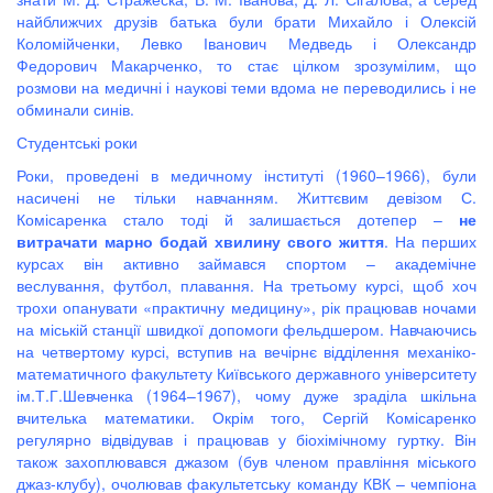
найближчих друзів батька були брати Михайло і Олексій
Коломійченки, Левко Іванович Медведь і Олександр
Федорович Макарченко, то стає цілком зрозумілим, що
розмови на медичні і наукові теми вдома не переводились і не
обминали синів.
Студентські роки
Роки, проведені в медичному інституті (1960–1966), були
насичені не тільки навчанням. Життєвим девізом С.
Комісаренка стало тоді й залишається дотепер –
не
витрачати марно бодай хвилину свого життя
. На перших
курсах він активно займався спортом – академічне
веслування, футбол, плавання. На третьому курсі, щоб хоч
трохи опанувати «практичну медицину», рік працював ночами
на міській станції швидкої допомоги фельдшером. Навчаючись
на четвертому курсі, вступив на вечірнє відділення механіко-
математичного факультету Київського державного університету
ім.Т.Г.Шевченка (1964–1967), чому дуже зраділа шкільна
вчителька математики. Окрім того, Сергій Комісаренко
регулярно відвідував і працював у біохімічному гуртку. Він
також захоплювався джазом (був членом правління міського
джаз-клубу), очолював факультетську команду КВК – чемпіона