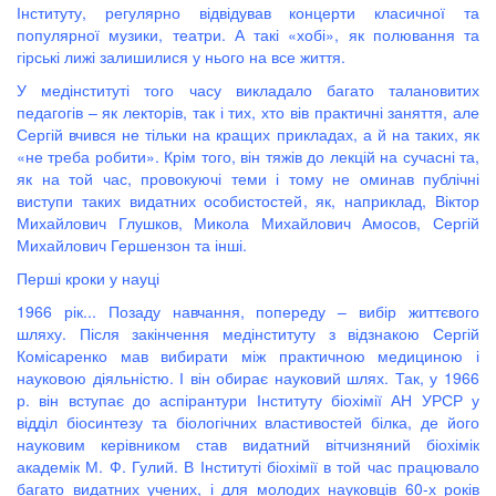
Інституту, регулярно відвідував концерти класичної та
популярної музики, театри. А такі «хобі», як полювання та
гірські лижі залишилися у нього на все життя.
У медінституті того часу викладало багато талановитих
педагогів – як лекторів, так і тих, хто вів практичні заняття, але
Сергій вчився не тільки на кращих прикладах, а й на таких, як
«не треба робити». Крім того, він тяжів до лекцій на сучасні та,
як на той час, провокуючі теми і тому не оминав публічні
виступи таких видатних особистостей, як, наприклад, Віктор
Михайлович Глушков, Микола Михайлович Амосов, Сергій
Михайлович Гершензон та інші.
Перші кроки у науці
1966 рік... Позаду навчання, попереду – вибір життєвого
шляху. Після закінчення медінституту з відзнакою Сергій
Комісаренко мав вибирати між практичною медициною і
науковою діяльністю. І він обирає науковий шлях. Так, у 1966
р. він вступає до аспірантури Інституту біохімії АН УРСР у
відділ біосинтезу та біологічних властивостей білка, де його
науковим керівником став видатний вітчизняний біохімік
академік М. Ф. Гулий. В Інституті біохімії в той час працювало
багато видатних учених, і для молодих науковців 60-х років