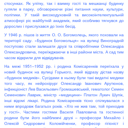
стосунках. Як улітку, так і взимку гості та мешканці будинку
гуляли в парку, обговорюючи різні питання науки, культури,
політики. У такій високодуховній та високоінтелектуальній
атмосфері ріс майбутній академік, який особливо тягнувся до
дорослих і прислухався до їхніх бесід.
У 1946 р. пішов із життя О. О. Богомолець, якого поховали на
території саду. «Будинок Богомольця» на вулиці Виноградній
поступово стали залишати друзі та співробітники Олександра
Олександровича, переїжджаючи в інші райони міста. А сад тим
часом відкрили для відвідувачів.
На межі 1951–1952 pр. і родина Комісаренків переїхала у
новий будинок на вулиці Горького, який відразу дістав назву
«будинок медиків». Сусідами в ньому були такі видатні медики
того часу, як нейрохірург Олександр Іванович Арутюнов,
інфекціоніст Лев Васильович Громашевський, гематолог Семен
Семенович Лаврик, міністр «медицини» Платон Лукич Шупік,
інші відомі лікарі. Родина Комісаренків тісно спілкувалася з
ними впродовж багатьох років. «Хто не жив там, той приходив
у гості». Частими гостями Василя Павловича та гостинної
родини були його найближчі друзі – професори Михайло і
Олексій Сидоровичі Коломійченки, професор гігієніст і