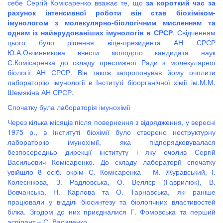
себе Сергій Комісаренко вважає те, що
за короткий час за
рахунок інтенсивної роботи він став біохіміком-
імунологом з молекулярно-біологічним мисленням та
одним із найерудованіших імунологів в СРСР
. Свідченням
цього було рішення віце-президента АН СРСР
Ю.А.Овчинникова ввести молодого кандидата наук
С.Комісаренка до складу престижної Ради з молекулярної
біології АН СРСР. Він також запропонував йому очолити
лабораторію імунології в Інституті біоорганічної хімії ім.М.М.
Шемякіна АН СРСР.
Спочатку була лабораторія імунохімії
Через кілька місяців після повернення з відрядження, у вересні
1975 р., в Інституті біохімії було створено неструктурну
лабораторію імунохімії, яка підпорядковувалася
безпосередньо дирекції інституту і яку очолив Сергій
Васильович Комісаренко. До складу лабораторії спочатку
увійшло 8 осіб: окрім С. Комісаренка - М. Журавський, І.
Колеснікова, З. Радловська, О. Веллєр (Гаврилюк), В.
Вовчанська, Н. Карлова та О. Тарнавська, які раніше
працювали у відділі біосинтезу та біологічних властивостей
білка. Згодом до них приєдналися Г. Фомовська та перший
аспірант – С. Василенко.