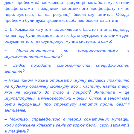
двох проблемах: можливості регуляції метаболізму клітини
фосфонатами – похідними неорганічного пірофосфату, які не
гідролізуються, та на регуляції біосинтезу антитіл. Обидві
проблеми були дуже цікавими, особливо біосинтез антитіл.
С. В. Комісаренка у той час хвилювало багато питань, відповіді
на які тоді були невідомі, але які були фундаментальними для
розуміння того, як функціонує імунна система, а саме:
– Монопотентними чи плюрипотентними є
імунокомпетентні клітини?
– Звідки походить різноманітність специфічностей
антитіл?
– Яким чином можна отримати імунну відповідь практично
на будь-яку органічну молекулу або її частину, навіть таку,
якої не існувало до того в природі? Антитіла – це
імуноглобуліни, а імуноглобуліни – білки. Отже, в геномі має
бути інформація про структуру антитіл проти безлічі
антигенів.
– Можливо, справедливою є теорія соматичних мутацій,
коли обмежена кількість генів створює безліч своїх варіантів
мутаціями?