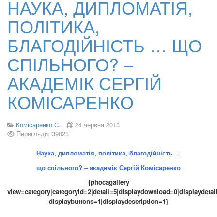
НАУКА, ДИПЛОМАТІЯ,
ПОЛІТИКА,
БЛАГОДІЙНІСТЬ … ЩО
СПІЛЬНОГО? –
АКАДЕМІК СЕРГІЙ
КОМІСАРЕНКО
Комісаренко С.
24 червня 2013
Перегляди: 39023
Наука, дипломатія, політика, благодійність …
що спільного? –
академік Сергій Комісаренко
{phocagallery
view=category|categoryid=2|detail=5|displaydownload=0|displaydetai
displaybuttons=1|displaydescription=1}