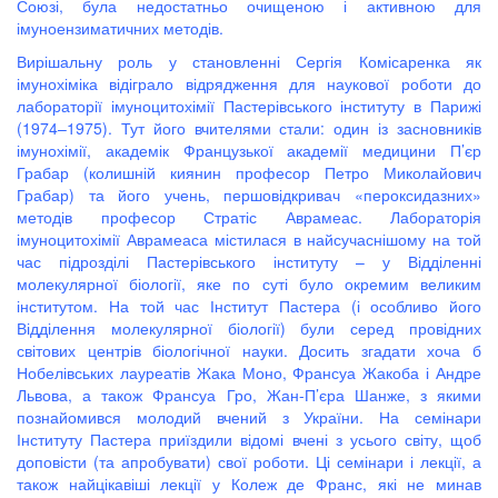
Союзі, була недостатньо очищеною і активною для
імуноензиматичних методів.
Вирішальну роль у становленні Сергія Комісаренка як
імунохіміка відіграло відрядження для наукової роботи до
лабораторії імуноцитохімії Пастерівського інституту в Парижі
(1974–1975). Тут його вчителями стали: один із засновників
імунохімії, академік Французької академії медицини П’єр
Грабар (колишній киянин професор Петро Миколайович
Грабар) та його учень, першовідкривач «пероксидазних»
методів професор Стратіс Аврамеас. Лабораторія
імуноцитохімії Аврамеаса містилася в найсучаснішому на той
час підрозділі Пастерівського інституту – у Відділенні
молекулярної біології, яке по суті було окремим великим
інститутом. На той час Інститут Пастера (і особливо його
Відділення молекулярної біології) були серед провідних
світових центрів біологічної науки. Досить згадати хоча б
Нобелівських лауреатів Жака Моно, Франсуа Жакоба і Андре
Львова, а також Франсуа Гро, Жан-П’єра Шанже, з якими
познайомився молодий вчений з України. На семінари
Інституту Пастера приїздили відомі вчені з усього світу, щоб
доповісти (та апробувати) свої роботи. Ці семінари і лекції, а
також найцікавіші лекції у Колеж де Франс, які не минав