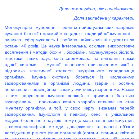
Доля неминучіша, ніж випадковість.
Доля закладена у характері.
Молекулярна імунологія – один із найактуальніших напрямів
сучасної біології і прямий «нащадок» традиційної імунології –
виникла, сформувалась і зробила найважливіші відкриття за
останні 40 років. Це наука інтегральна, оскільки використовує
досягнення і методи біохімії, біофізики, молекулярної біології,
генетики, інших наук, хоча спрямована на вивчення тільки
однієї системи – імунної, основним призначенням якої є
підтримка генетичної сталості внутрішнього середовища
організму. Імунна система бореться із численними
захворюваннями в організмі людини, тварин і рослин,
починаючи з інфекційних і закінчуючи новоутвореннями. Разом
з тим порушення імунних реакцій є причиною багатьох
захворювань, і практично кожна хвороба впливає на стан
імунітету організму, а той, у свою чергу, визначає перебіг
захворювання. Імунологія в певному сенсі є унікальною
медико-біологічною наукою, тому що має власні високочутливі
і високоспецифічні методи дослідження та власні об’єкти
дослідження різного рівня організації (органи, тканини, клітини
та молекули, що беруть участь у реалізації функцій імунної