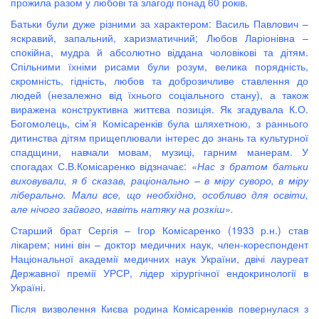
прожила разом у любові та злагоді понад 60 років.
Батьки були дуже різними за характером: Василь Павлович –
яскравий, запальний, харизматичний; Любов Ларіонівна –
спокійна, мудра й абсолютно віддана чоловікові та дітям.
Спільними їхніми рисами були розум, велика порядність,
скромність, гідність, любов та доброзичливе ставлення до
людей (незалежно від їхнього соціального стану), а також
виражена конструктивна життєва позиція. Як згадувала К.О.
Богомолець, сім’я Комісаренків була шляхетною, з раннього
дитинства дітям прищеплювали інтерес до знань та культурної
спадщини, навчали мовам, музиці, гарним манерам. У
спогадах С.В.Комісаренко відзначає:
«Нас з братом батьки
виховували, я б сказав, раціонально – в міру суворо, в міру
ліберально. Мали все, що необхідно, особливо для освіти,
але нічого зайвого, навіть натяку на розкіш».
Старший брат Сергія – Ігор Комісаренко (1933 р.н.) став
лікарем; нині він – доктор медичних наук, член-кореспондент
Національної академії медичних наук України, двічі лауреат
Державної премії УРСР, лідер хірургічної ендокринології в
Україні.
Після визволення Києва родина Комісаренків повернулася з