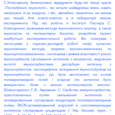
С.Комісаренку безкоштовно відвідувати будь-які лекції курсів
«Поглибленої імунології», які читали найвідоміші вчені, навіть
запрошені із-за кордону, і він, звичайно, практично не минав
цих лекцій. Але освіта-освітою, а в лабораторії чекали
експерименти. Під час роботи в Інституті Пастера С.
Комісаренко засвоював методи імунохімічного аналізу, а також
імунологію та молекулярну біологію, розробляв проект
майбутньої експериментальної роботи. Він опанував і
застосував у науково-дослідній роботі низку сучасних
імунохімічних методів, зокрема імуноензиматичних та
імуноцитоензиматичних; синтезував і вивчив властивості різних
імуносорбентів (зв’язування антигенів з матриксом, виділення
антитіл імуносорбентами, десорбцію антигену з
імуносорбентом, неспецифічне зв’язування імуноглобулінів на
імуносорбентах тощо), що були виготовлені на основі
поліакриламідних гелей і агарози (як антигени було
використано білки з різною молекулярною масою).
[
Комиссаренко С.В., Аврамеас С.
Свойства иммуносорбентов,
приготовленных путем связывания антигенов с
активированным глутаровым альдегидом полиакриламидным
гелем, BrCN-активированной агарозой и сополимеризации
антигенов глутаровым альдегидом // Укр. биохим. журн. –