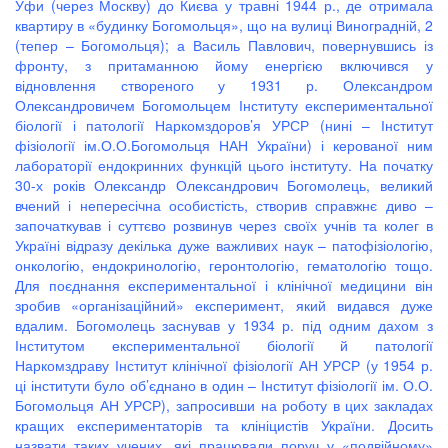
Уфи (через Москву) до Києва у травні 1944 р., де отримала
квартиру в «будинку Богомольця», що на вулиці Виноградній, 2
(тепер – Богомольця); а Василь Павлович, повернувшись із
фронту, з притаманною йому енергією включився у
відновлення створеного у 1931 р. Олександром
Олександровичем Богомольцем Інституту експериментальної
біології і патології Наркомздоров’я УРСР (нині – Інститут
фізіології ім.О.О.Богомольця НАН України) і керованої ним
лабораторії ендокринних функцій цього інституту. На початку
30-х років Олександр Олександрович Богомолець, великий
вчений і непересічна особистість, створив справжнє диво –
започаткував і суттєво розвинув через своїх учнів та колег в
Україні відразу декілька дуже важливих наук – патофізіологію,
онкологію, ендокринологію, геронтологію, гематологію тощо.
Для поєднання експериментальної і клінічної медицини він
зробив «організаційний» експеримент, який видався дуже
вдалим. Богомолець заснував у 1934 р. під одним дахом з
Інститутом експериментальної біології й патології
Наркомздраву Інститут клінічної фізіології АН УРСР (у 1954 р.
ці інститути було об’єднано в один – Інститут фізіології ім. О.О.
Богомольця АН УРСР), запросивши на роботу в цих закладах
кращих експериментаторів та клініцистів України. Досить
назвати таких учених, які працювали поруч у «подвійному»