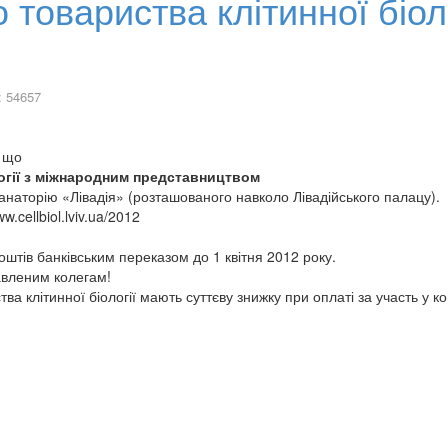
го товариства клітинної біо
: 54657
, що
ології з міжнародним представництвом
санаторію «Лівадія» (розташованого навколо Лівадійського палацу).
cellbiol.lviv.ua/2012
коштів банківським переказом до 1 квітня 2012 року.
авленим колегам!
а клітинної біології мають суттєву знижку при оплаті за участь у к