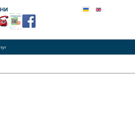
еріть свою мову
итут