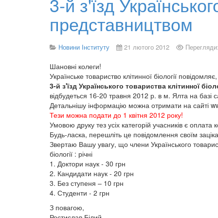
3-й з'їзд Українсько
представництвом
Новини Інституту
21 лютого 2012
Перегляди
Шановні колеги!
Українське товариство клітинної біології повідомляє
3-й з'їзд Українського товариства клітинної бі
відбудеться 16-20 травня 2012 р. в м. Ялта на базі 
Детальнішу інформацію можна отримати на сайті www.
Тези можна подати до 1 квітня 2012 року!
Умовою друку тез усіх категорій учасників є оплата 
Будь-ласка, перешліть це повідомлення своїм зацік
Звертаю Вашу увагу, що члени Українського товариств
біології : річні
1. Доктори наук - 30 грн
2. Кандидати наук - 20 грн
3. Без ступеня – 10 грн
4. Студенти - 2 грн
З повагою,
Ростислав Білий