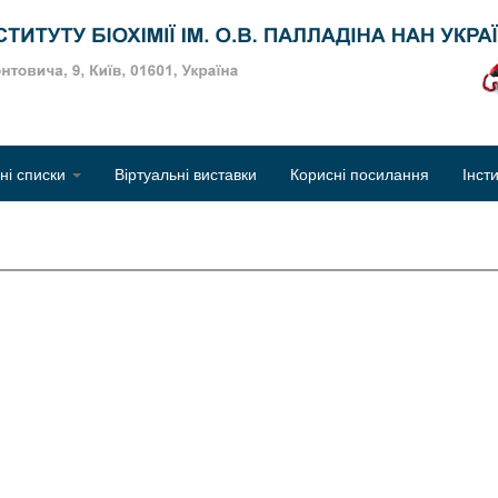
Об
чні списки
Віртуальні виставки
Корисні посилання
Інст