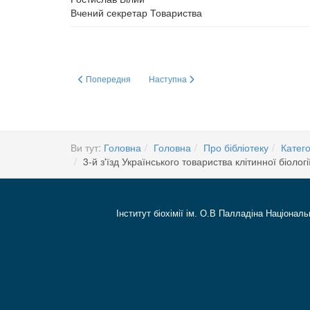
Вчений секретар Товариства
Попередня стаття: 12 січня 2016 р. в Актовій залі Інститу
Наступна стаття: Будова і функція ніко
Попередня
Наступна
Ви тут:
Головна
Головна
Про бібліотеку
Катего
3-й з'їзд Українського товариства клітинної біол
Інститут біохімії ім. О.В Палладіна Національ